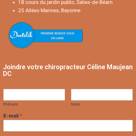
1B cours du jardin public, Salies-de-Béarn
25 Allées Marines, Bayonne
Joindre votre chiropracteur Céline Maujean
DC
N
o
m
Prénom
Nom
*
E-mail
*