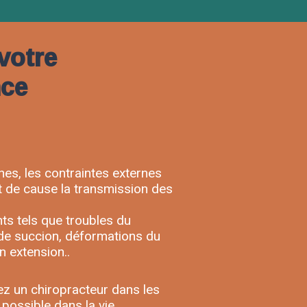
votre
nce
ines, les contraintes externes
at de cause la transmission des
ts tels que troubles du
s de succion, déformations du
n extension..
ez un chiropracteur dans les
possible dans la vie.