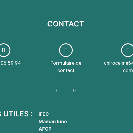
CONTACT
 06 59 94​
Formulaire de
chiroceline6
contact
co
 UTILES :
IFEC
Maman lune
AFCP