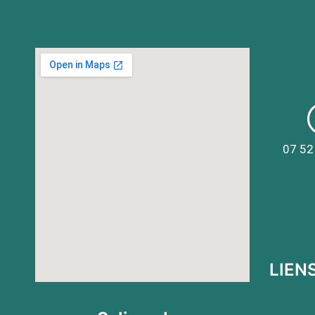
07 52
LIENS