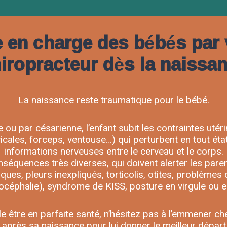
e en charge des bébés par 
iropracteur dès la naissa
La naissance reste traumatique pour le bébé.
e ou par césarienne, l’enfant subit les contraintes utér
vicales, forceps, ventouse…) qui perturbent en tout ét
informations nerveuses entre le cerveau et le corps.
nséquences très diverses, qui doivent alerter les paren
iques, pleurs inexpliqués, torticolis, otites, problème
océphalie), syndrome de KISS, posture en virgule ou e
 être en parfaite santé, n’hésitez pas à l’emmener ch
près sa naissance pour lui donner le meilleur départ 