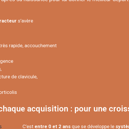
racteur
s’avère
 très rapide, accouchement
rgence
,
ture de clavicule,
orticolis
 chaque acquisition : pour une croi
C’est
entre 0 et 2 ans
que se développe le
systè