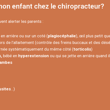
n enfant chez le chiropracteur?​
ent alerter les parents :
en arrière ou sur un coté (
plagiocéphalie
), œil plus petit qu
ors de l’allaitement (contrôle des freins buccaux et des dés
tournée systématiquement du même côté (
torticolis
)
s,
bébé en
hyperextension
ou qui se jette en arrière quand i
jambes
usites
…)