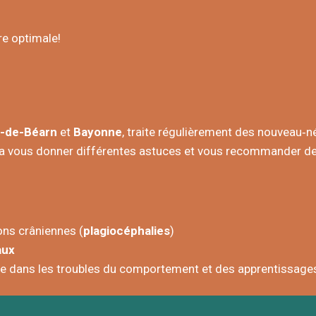
re optimale!
s-de-Béarn
et
Bayonne
, traite régulièrement des nouveau‑n
ra vous donner différentes astuces et vous recommander des
ons crâniennes (
plagiocéphalies
)
aux
ce dans les troubles du comportement et des apprentissages